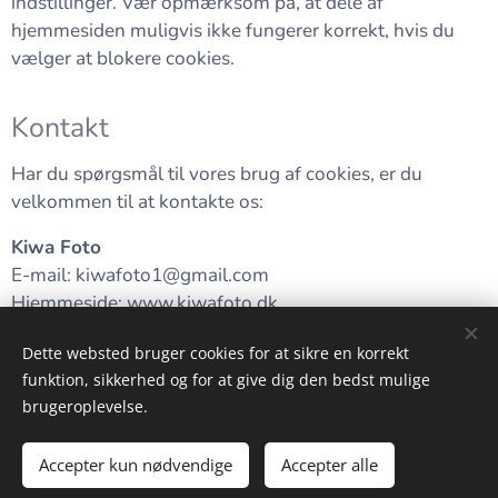
indstillinger. Vær opmærksom på, at dele af
hjemmesiden muligvis ikke fungerer korrekt, hvis du
vælger at blokere cookies.
Kontakt
Har du spørgsmål til vores brug af cookies, er du
velkommen til at kontakte os:
Kiwa Foto
E-mail: kiwafoto1@gmail.com
Hjemmeside: www.kiwafoto.dk
Dette websted bruger cookies for at sikre en korrekt
funktion, sikkerhed og for at give dig den bedst mulige
brugeroplevelse.
Alt billed- og videomateriale på denne side tilhører KiWa Foto!
Powered by www.kiwafoto.dk
Cookies
Accepter kun nødvendige
Accepter alle