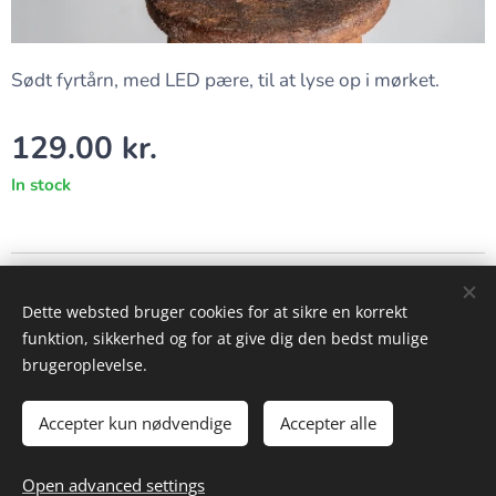
Sødt fyrtårn, med LED pære, til at lyse op i mørket.
129.00
kr.
In stock
Alt billed- og videomateriale på denne side tilhører KiWa Foto!
Dette websted bruger cookies for at sikre en korrekt
Powered by www.kiwafoto.dk
Cookies
funktion, sikkerhed og for at give dig den bedst mulige
brugeroplevelse.
Languages
English
Dansk
Accepter kun nødvendige
Accepter alle
Add to cart
Open advanced settings