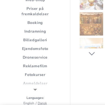
Web-shop
Priser på
fremkaldelser
Booking
Indramning
Billedgalleri
Ejendomsfoto
Droneservice
Reklamefilm
Fotokurser
Anmeldelser
Samarbejdspartnere
Languages
Om os
English
Dansk