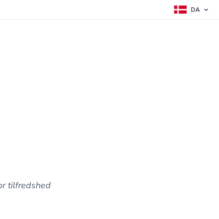
DA
r tilfredshed