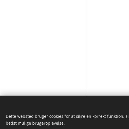
Sprog
English
Dansk
Alt billed- og videomateriale på denne
Dette websted bruger cookies for at sikre en korrekt funktion, s
side tilhører KiWa Foto!
bedst mulige brugeroplevelse.
Powered by www.kiwafoto.dk