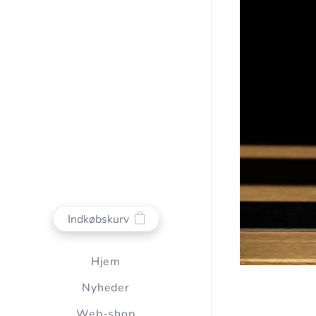
Indkøbskurv
Hjem
Nyheder
Web-shop