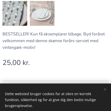
BESTSELLER! Kun få eksemplarer tilbage. Byd foråret
velkommen med denne skønne forårs-serviet med
vintergæk-motiv!
25,00
kr.
Alt billed- og videomateriale på denne side tilhører KiWa Foto!
Dette websted bruger cookies for at sikre en korrekt
Powered by www.kiwafoto.dk
Cookies
funktion, sikkerhed og for at give dig den bedst mulige
brugeroplevelse.
Sprog